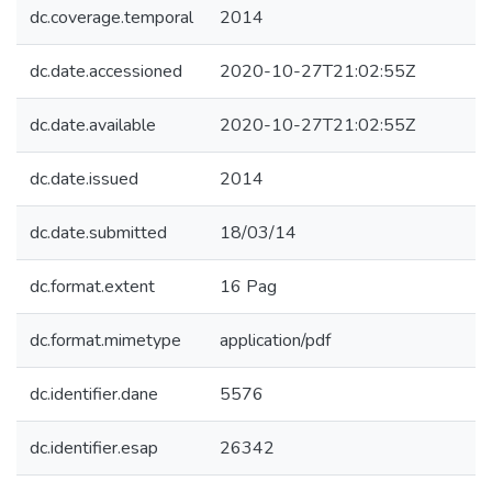
dc.coverage.temporal
2014
dc.date.accessioned
2020-10-27T21:02:55Z
dc.date.available
2020-10-27T21:02:55Z
dc.date.issued
2014
dc.date.submitted
18/03/14
dc.format.extent
16 Pag
dc.format.mimetype
application/pdf
dc.identifier.dane
5576
dc.identifier.esap
26342