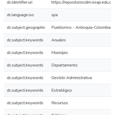
dc.identifier.uri
https://repositoriocdim.esap.edu.
dc.language.iso
spa
dc.subject.geographic
Pueblorrico - Antioquia-Colombia
dc.subject.keywords
Anuales
dc.subject.keywords
Municipio
dc.subject.keywords
Departamento
dc.subject.keywords
Gestión Administrativa
dc.subject.keywords
Estratégico
dc.subject.keywords
Recursos