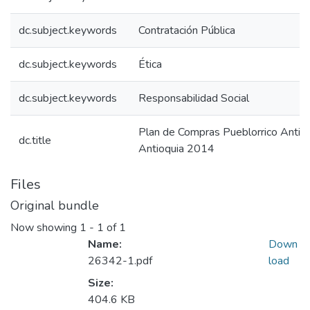
dc.subject.keywords
Contratación Pública
dc.subject.keywords
Ética
dc.subject.keywords
Responsabilidad Social
Plan de Compras Pueblorrico Antio
dc.title
Antioquia 2014
Files
Original bundle
Now showing
1 - 1 of 1
Name:
Down
26342-1.pdf
load
Size:
404.6 KB