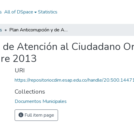
s
All of DSpace
Statistics
s
Plan Anticorrupción y de Atención al Ciudadano Orocué Casanare 2013: PAAC Orocué Casanare 2013
y de Atención al Ciudadano O
re 2013
URI
https://repositoriocdim.esap.edu.co/handle/20.500.144
Collections
Documentos Municipales
Full item page