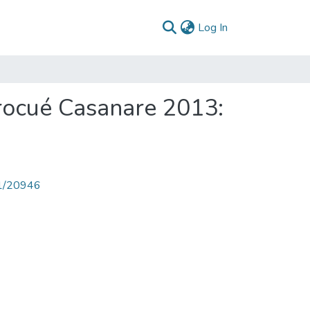
(current)
Log In
rocué Casanare 2013:
71/20946