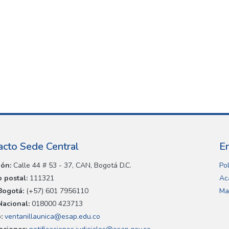
acto Sede Central
E
ión:
Calle 44 # 53 - 37, CAN, Bogotá D.C.
Pol
 postal:
111321
Ac
Bogotá:
(+57) 601 7956110
Ma
Nacional:
018000 423713
:
ventanillaunica@esap.edu.co