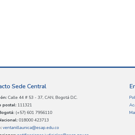
acto Sede Central
E
ión:
Calle 44 # 53 - 37, CAN, Bogotá D.C.
Pol
 postal:
111321
Ac
Bogotá:
(+57) 601 7956110
Ma
Nacional:
018000 423713
:
ventanillaunica@esap.edu.co