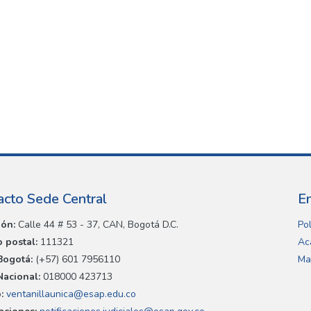
acto Sede Central
E
ión:
Calle 44 # 53 - 37, CAN, Bogotá D.C.
Pol
 postal:
111321
Ac
Bogotá:
(+57) 601 7956110
Ma
Nacional:
018000 423713
:
ventanillaunica@esap.edu.co