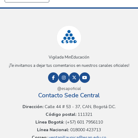
Vigilada MinEducación
¡Te invitamos a dejar tus comentarios en nuestros canales oficiales!
@esapoficial
Contacto Sede Central
Dirección:
Calle 44 # 53 - 37, CAN, Bogotá D.C.
Código postal:
111321
Línea Bogotá:
(+57) 601 7956110
Línea Nacional:
018000 423713
Correo:
ventanillaunica@esap.edu.co