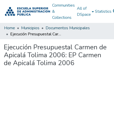
Communities
All of
&
Statistics
DSpace
Collections
Home
Municipios
Documentos Municipales
Ejecución Presupuestal Carmen de Apicalá Tolima 2006: EP Carmen de Apicalá Tolima 2006
Ejecución Presupuestal Carmen de
Apicalá Tolima 2006: EP Carmen
de Apicalá Tolima 2006
Loading...