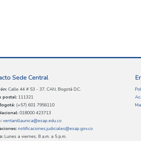
acto Sede Central
E
ión:
Calle 44 # 53 - 37, CAN, Bogotá D.C.
Pol
 postal:
111321
Ac
Bogotá:
(+57) 601 7956110
Ma
Nacional:
018000 423713
:
ventanillaunica@esap.edu.co
caciones:
notificaciones.judiciales@esap.gov.co
o:
Lunes a viernes, 8 a.m. a 5 p.m.