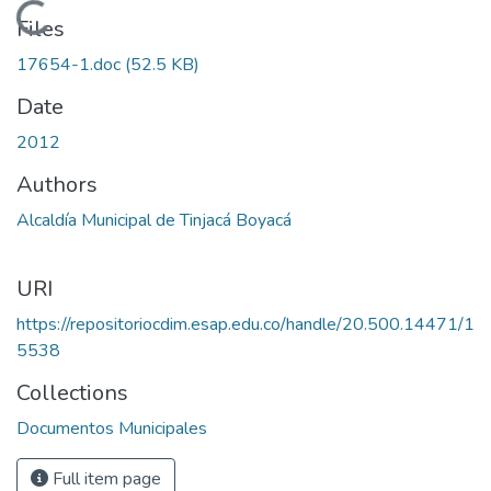
Loading...
Files
17654-1.doc
(52.5 KB)
Date
2012
Authors
Alcaldía Municipal de Tinjacá Boyacá
URI
https://repositoriocdim.esap.edu.co/handle/20.500.14471/1
5538
Collections
Documentos Municipales
Full item page