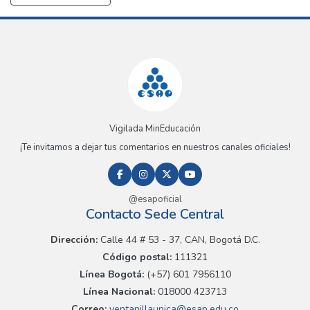
Vigilada MinEducación
¡Te invitamos a dejar tus comentarios en nuestros canales oficiales!
@esapoficial
Contacto Sede Central
Dirección:
Calle 44 # 53 - 37, CAN, Bogotá D.C.
Código postal:
111321
Línea Bogotá:
(+57) 601 7956110
Línea Nacional:
018000 423713
Correo:
ventanillaunica@esap.edu.co