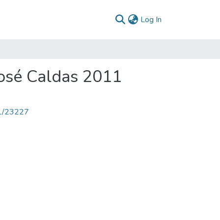
(current)
Log In
José Caldas 2011
71/23227