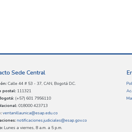
acto Sede Central
E
ión:
Calle 44 # 53 - 37, CAN, Bogotá D.C.
Pol
 postal:
111321
Ac
Bogotá:
(+57) 601 7956110
Ma
Nacional:
018000 423713
:
ventanillaunica@esap.edu.co
caciones:
notificaciones.judiciales@esap.gov.co
o:
Lunes a viernes, 8 a.m. a 5 p.m.