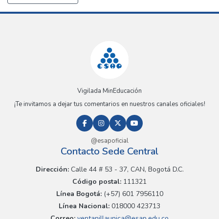
Vigilada MinEducación
¡Te invitamos a dejar tus comentarios en nuestros canales oficiales!
@esapoficial
Contacto Sede Central
Dirección:
Calle 44 # 53 - 37, CAN, Bogotá D.C.
Código postal:
111321
Línea Bogotá:
(+57) 601 7956110
Línea Nacional:
018000 423713
Correo:
ventanillaunica@esap.edu.co