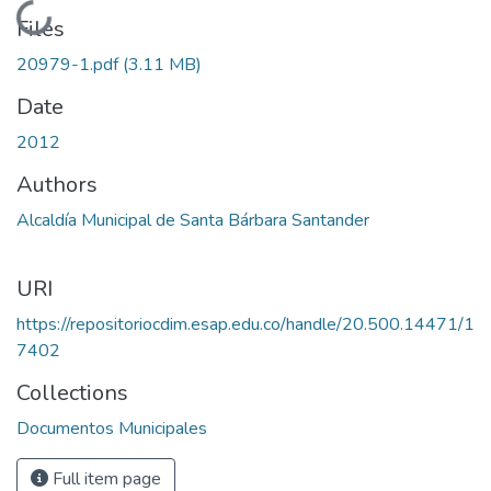
Loading...
Files
20979-1.pdf
(3.11 MB)
Date
2012
Authors
Alcaldía Municipal de Santa Bárbara Santander
URI
https://repositoriocdim.esap.edu.co/handle/20.500.14471/1
7402
Collections
Documentos Municipales
Full item page