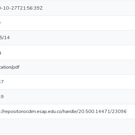
-10-27T21:56:39Z
9
5/14
.
cation/pdf
67
49
s://repositoriocdim.esap.edu.co/handle/20.500.14471/23096