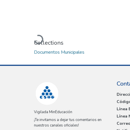
Loading...
Collections
Documentos Municipales
Cont
Direcc
Código
Línea 
Vigilada MinEducación
Línea 
¡Te invitamos a dejar tus comentarios en
Correo
nuestros canales oficiales!