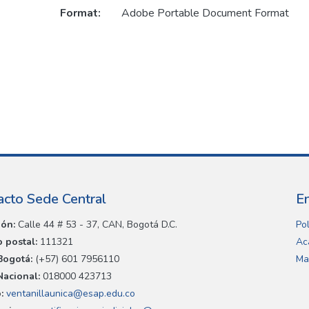
Format:
Adobe Portable Document Format
acto Sede Central
E
ión:
Calle 44 # 53 - 37, CAN, Bogotá D.C.
Pol
 postal:
111321
Ac
Bogotá:
(+57) 601 7956110
Ma
Nacional:
018000 423713
:
ventanillaunica@esap.edu.co