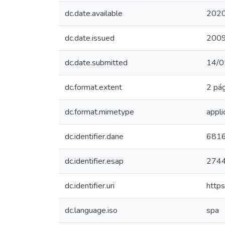
dc.date.available
2020
dc.date.issued
200
dc.date.submitted
14/0
dc.format.extent
2 pág
dc.format.mimetype
appli
dc.identifier.dane
681
dc.identifier.esap
274
dc.identifier.uri
http
dc.language.iso
spa