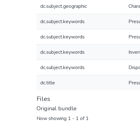
dc.subject.geographic
Chara
dc.subject.keywords
Pres
dc.subject.keywords
Pres
dc.subject.keywords
Inver
dc.subject.keywords
Disp
dc.title
Pres
Files
Original bundle
Now showing
1 - 1 of 1