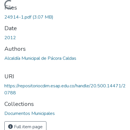
Loading...
Files
24914-1.pdf
(3.07 MB)
Date
2012
Authors
Alcaldía Municipal de Pácora Caldas
URI
https://repositoriocdim.esap.edu.co/handle/20.500.14471/2
0788
Collections
Documentos Municipales
Full item page