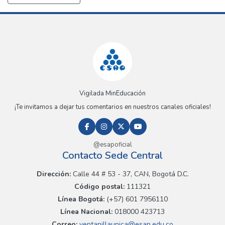
Vigilada MinEducación
¡Te invitamos a dejar tus comentarios en nuestros canales oficiales!
@esapoficial
Contacto Sede Central
Dirección:
Calle 44 # 53 - 37, CAN, Bogotá D.C.
Código postal:
111321
Línea Bogotá:
(+57) 601 7956110
Línea Nacional:
018000 423713
Correo:
ventanillaunica@esap.edu.co