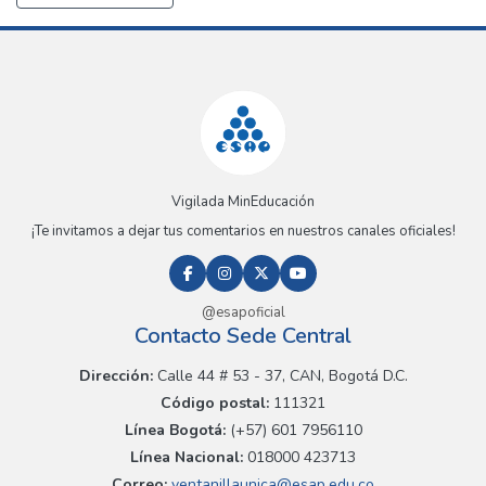
Vigilada MinEducación
¡Te invitamos a dejar tus comentarios en nuestros canales oficiales!
@esapoficial
Contacto Sede Central
Dirección:
Calle 44 # 53 - 37, CAN, Bogotá D.C.
Código postal:
111321
Línea Bogotá:
(+57) 601 7956110
Línea Nacional:
018000 423713
Correo:
ventanillaunica@esap.edu.co