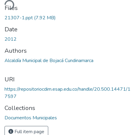
ding...
Files
21307-1.ppt
(7.92 MB)
Date
2012
Authors
Alcaldía Municipal de Bojacá Cundinamarca
URI
https://repositoriocdim.esap.edu.co/handle/20.500.14471/1
7597
Collections
Documentos Municipales
Full item page