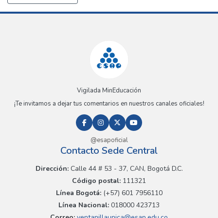
Vigilada MinEducación
¡Te invitamos a dejar tus comentarios en nuestros canales oficiales!
@esapoficial
Contacto Sede Central
Dirección:
Calle 44 # 53 - 37, CAN, Bogotá D.C.
Código postal:
111321
Línea Bogotá:
(+57) 601 7956110
Línea Nacional:
018000 423713
Correo:
ventanillaunica@esap.edu.co