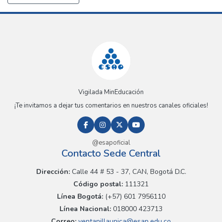
Vigilada MinEducación
¡Te invitamos a dejar tus comentarios en nuestros canales oficiales!
@esapoficial
Contacto Sede Central
Dirección:
Calle 44 # 53 - 37, CAN, Bogotá D.C.
Código postal:
111321
Línea Bogotá:
(+57) 601 7956110
Línea Nacional:
018000 423713
Correo:
ventanillaunica@esap.edu.co