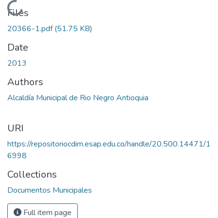
Loading...
Files
20366-1.pdf
(51.75 KB)
Date
2013
Authors
Alcaldía Municipal de Rio Negro Antioquia
URI
https://repositoriocdim.esap.edu.co/handle/20.500.14471/1
6998
Collections
Documentos Municipales
Full item page