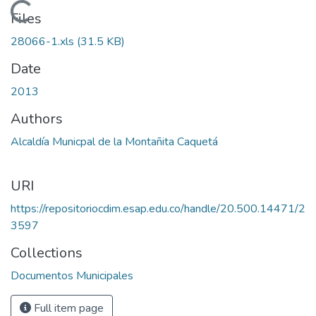
Loading...
Files
28066-1.xls
(31.5 KB)
Date
2013
Authors
Alcaldía Municpal de la Montañita Caquetá
URI
https://repositoriocdim.esap.edu.co/handle/20.500.14471/2
3597
Collections
Documentos Municipales
Full item page