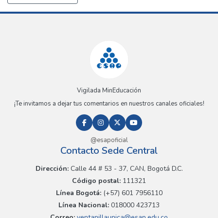
Vigilada MinEducación
¡Te invitamos a dejar tus comentarios en nuestros canales oficiales!
@esapoficial
Contacto Sede Central
Dirección:
Calle 44 # 53 - 37, CAN, Bogotá D.C.
Código postal:
111321
Línea Bogotá:
(+57) 601 7956110
Línea Nacional:
018000 423713
Correo:
ventanillaunica@esap.edu.co