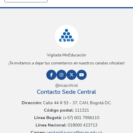
Vigilada MinEducación
¡Te invitamos a dejar tus comentarios en nuestros canales oficiales!
@esapoficial
Contacto Sede Central
Dirección:
Calle 44 # 53 - 37, CAN, Bogotá D.C.
Código postal:
111321
Línea Bogotá:
(+57) 601 7956110
Línea Nacional:
018000 423713
Correo:
ventanillaunica@esap.edu.co