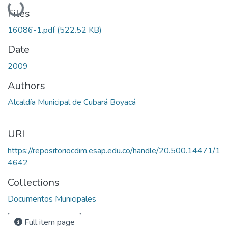
Loading...
Files
16086-1.pdf
(522.52 KB)
Date
2009
Authors
Alcaldía Municipal de Cubará Boyacá
URI
https://repositoriocdim.esap.edu.co/handle/20.500.14471/1
4642
Collections
Documentos Municipales
Full item page