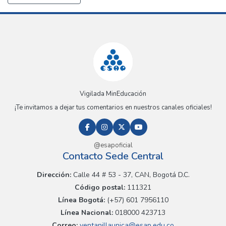
Vigilada MinEducación
¡Te invitamos a dejar tus comentarios en nuestros canales oficiales!
@esapoficial
Contacto Sede Central
Dirección:
Calle 44 # 53 - 37, CAN, Bogotá D.C.
Código postal:
111321
Línea Bogotá:
(+57) 601 7956110
Línea Nacional:
018000 423713
Correo:
ventanillaunica@esap.edu.co