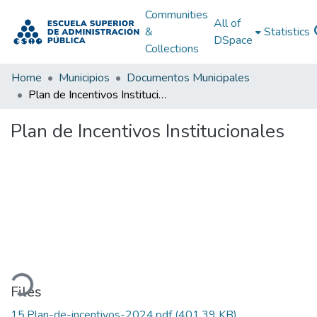
Communities
All of
&
Statistics
DSpace
Collections
Home
Municipios
Documentos Municipales
Plan de Incentivos Institucionales
Plan de Incentivos Institucionales
Loading...
Files
15.Plan-de-incentivos-2024.pdf
(401.39 KB)