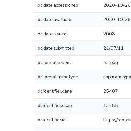
dc.date.accessioned
2020-10-26
dc.date.available
2020-10-26
dc.date.issued
2008
dc.date.submitted
21/07/11
dc.format.extent
62 pág.
dc.format.mimetype
application/pd
dc.identifier.dane
25407
dc.identifier.esap
13785
dc.identifier.uri
https://repo