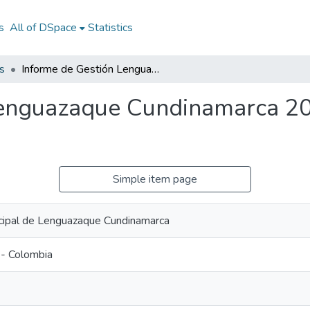
s
All of DSpace
Statistics
s
Informe de Gestión Lenguazaque Cundinamarca 2008: IG Lenguazaque Cundinamarca 2008
Lenguazaque Cundinamarca 2
Simple item page
icipal de Lenguazaque Cundinamarca
- Colombia