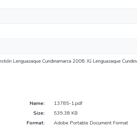
estión Lenguazaque Cundinamarca 2008: IG Lenguazaque Cundi
Name:
13785-1.pdf
Size:
539.38 KB
Format:
Adobe Portable Document Format