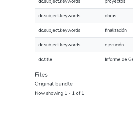
dc.subject.keywords
proyectos
dc.subject.keywords
obras
dc.subject.keywords
finalización
dc.subject.keywords
ejecución
dc.title
Informe de G
Files
Original bundle
Now showing
1 - 1 of 1