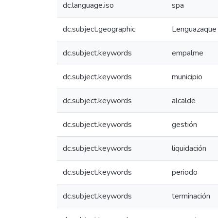
dc.language.iso
spa
dc.subject.geographic
Lenguazaque 
dc.subject.keywords
empalme
dc.subject.keywords
municipio
dc.subject.keywords
alcalde
dc.subject.keywords
gestión
dc.subject.keywords
liquidación
dc.subject.keywords
periodo
dc.subject.keywords
terminación