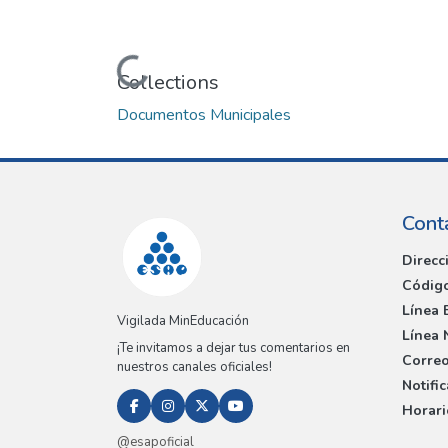
Loading...
Collections
Documentos Municipales
Cont
Direcc
Código
Línea 
Vigilada MinEducación
Línea 
¡Te invitamos a dejar tus comentarios en
Correo
nuestros canales oficiales!
Notifi
Horari
@esapoficial