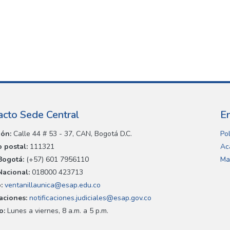
acto Sede Central
E
ión:
Calle 44 # 53 - 37, CAN, Bogotá D.C.
Pol
 postal:
111321
Ac
Bogotá:
(+57) 601 7956110
Ma
Nacional:
018000 423713
:
ventanillaunica@esap.edu.co
caciones:
notificaciones.judiciales@esap.gov.co
o:
Lunes a viernes, 8 a.m. a 5 p.m.