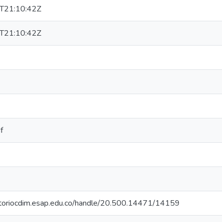
T21:10:42Z
T21:10:42Z
f
sitoriocdim.esap.edu.co/handle/20.500.14471/14159