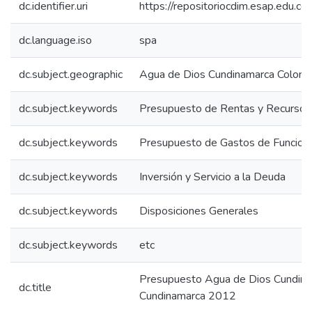
dc.identifier.uri
https://repositoriocdim.esap.edu.
dc.language.iso
spa
dc.subject.geographic
Agua de Dios Cundinamarca Colomb
dc.subject.keywords
Presupuesto de Rentas y Recursos 
dc.subject.keywords
Presupuesto de Gastos de Funcion
dc.subject.keywords
Inversión y Servicio a la Deuda
dc.subject.keywords
Disposiciones Generales
dc.subject.keywords
etc
Presupuesto Agua de Dios Cundina
dc.title
Cundinamarca 2012