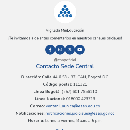
Vigilada MinEducación
¡Te invitamos a dejar tus comentarios en nuestros canales oficiales!
@esapoficial
Contacto Sede Central
Dirección:
Calle 44 # 53 - 37, CAN, Bogotá D.C.
Código postal:
111321
Línea Bogotá:
(+57) 601 7956110
Línea Nacional:
018000 423713
Correo:
ventanillaunica@esap.edu.co
Notificaciones:
notificaciones.judiciales@esap.gov.co
Horario:
Lunes a viernes, 8 a.m. a 5 p.m.