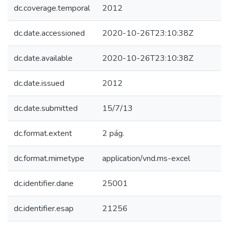
dc.coverage.temporal
2012
dc.date.accessioned
2020-10-26T23:10:38Z
dc.date.available
2020-10-26T23:10:38Z
dc.date.issued
2012
dc.date.submitted
15/7/13
dc.format.extent
2 pág.
dc.format.mimetype
application/vnd.ms-excel
dc.identifier.dane
25001
dc.identifier.esap
21256