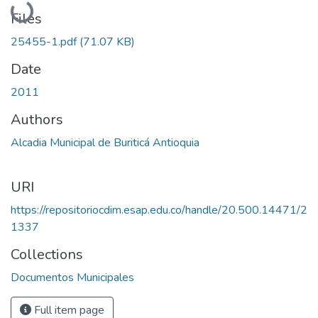
Loading...
Files
25455-1.pdf
(71.07 KB)
Date
2011
Authors
Alcadia Municipal de Buriticá Antioquia
URI
https://repositoriocdim.esap.edu.co/handle/20.500.14471/2
1337
Collections
Documentos Municipales
Full item page