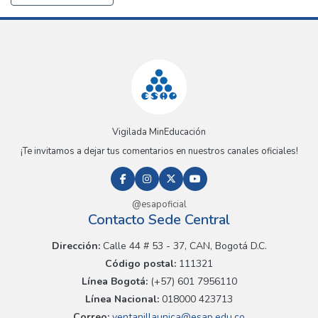
Vigilada MinEducación
¡Te invitamos a dejar tus comentarios en nuestros canales oficiales!
@esapoficial
Contacto Sede Central
Dirección:
Calle 44 # 53 - 37, CAN, Bogotá D.C.
Código postal:
111321
Línea Bogotá:
(+57) 601 7956110
Línea Nacional:
018000 423713
Correo:
ventanillaunica@esap.edu.co