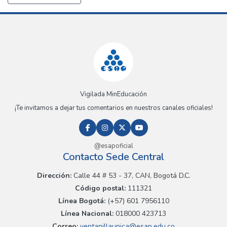
Vigilada MinEducación
¡Te invitamos a dejar tus comentarios en nuestros canales oficiales!
@esapoficial
Contacto Sede Central
Dirección:
Calle 44 # 53 - 37, CAN, Bogotá D.C.
Código postal:
111321
Línea Bogotá:
(+57) 601 7956110
Línea Nacional:
018000 423713
Correo:
ventanillaunica@esap.edu.co