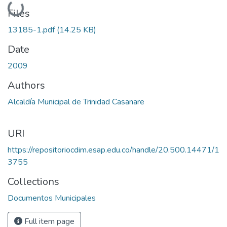
Loading...
Files
13185-1.pdf
(14.25 KB)
Date
2009
Authors
Alcaldía Municipal de Trinidad Casanare
URI
https://repositoriocdim.esap.edu.co/handle/20.500.14471/1
3755
Collections
Documentos Municipales
Full item page