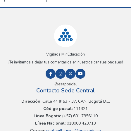
Vigilada MinEducación
¡Te invitamos a dejar tus comentarios en nuestros canales oficiales!
@esapoficial
Contacto Sede Central
Dirección:
Calle 44 # 53 - 37, CAN, Bogotá D.C.
Código postal:
111321
Línea Bogotá:
(+57) 601 7956110
Línea Nacional:
018000 423713
Correo:
ventanillaunica@esap.edu.co