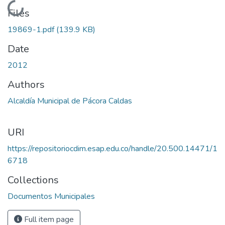
Loading...
Files
19869-1.pdf
(139.9 KB)
Date
2012
Authors
Alcaldía Municipal de Pácora Caldas
URI
https://repositoriocdim.esap.edu.co/handle/20.500.14471/1
6718
Collections
Documentos Municipales
Full item page