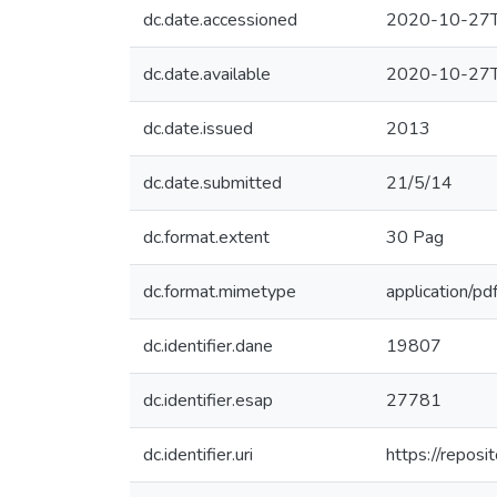
dc.date.accessioned
2020-10-27T
dc.date.available
2020-10-27T
dc.date.issued
2013
dc.date.submitted
21/5/14
dc.format.extent
30 Pag
dc.format.mimetype
application/pd
dc.identifier.dane
19807
dc.identifier.esap
27781
dc.identifier.uri
https://repos