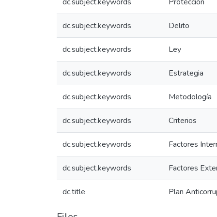
dc.subject.keywords
Protección
dc.subject.keywords
Delito
dc.subject.keywords
Ley
dc.subject.keywords
Estrategia
dc.subject.keywords
Metodología
dc.subject.keywords
Criterios
dc.subject.keywords
Factores Inte
dc.subject.keywords
Factores Exte
dc.title
Plan Anticorr
Files