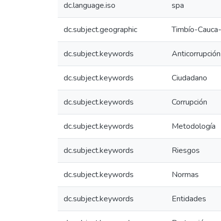
dc.language.iso
spa
dc.subject.geographic
Timbío-Cauca
dc.subject.keywords
Anticorrupción
dc.subject.keywords
Ciudadano
dc.subject.keywords
Corrupción
dc.subject.keywords
Metodología
dc.subject.keywords
Riesgos
dc.subject.keywords
Normas
dc.subject.keywords
Entidades