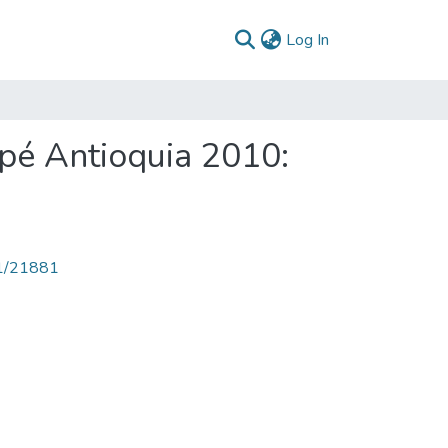
(current)
Log In
apé Antioquia 2010:
71/21881