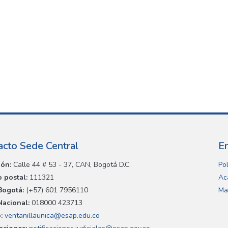
acto Sede Central
E
ión:
Calle 44 # 53 - 37, CAN, Bogotá D.C.
Pol
 postal:
111321
Ac
Bogotá:
(+57) 601 7956110
Ma
Nacional:
018000 423713
:
ventanillaunica@esap.edu.co