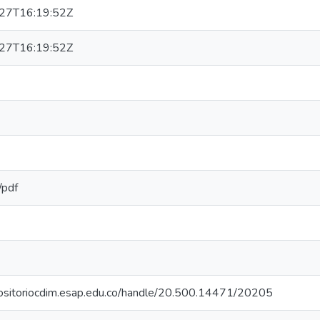
27T16:19:52Z
27T16:19:52Z
/pdf
positoriocdim.esap.edu.co/handle/20.500.14471/20205