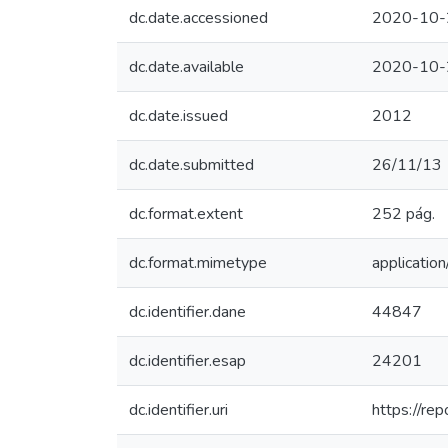
dc.date.accessioned
2020-10-
dc.date.available
2020-10-
dc.date.issued
2012
dc.date.submitted
26/11/13
dc.format.extent
252 pág.
dc.format.mimetype
application
dc.identifier.dane
44847
dc.identifier.esap
24201
dc.identifier.uri
https://re