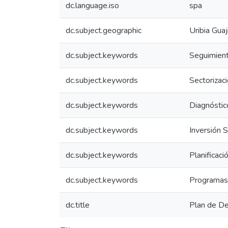
dc.language.iso
spa
dc.subject.geographic
Uribia Gua
dc.subject.keywords
Seguimient
dc.subject.keywords
Sectorizac
dc.subject.keywords
Diagnóstic
dc.subject.keywords
Inversión S
dc.subject.keywords
Planificaci
dc.subject.keywords
Programas 
dc.title
Plan de De