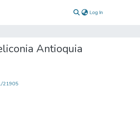
(current)
Log In
liconia Antioquia
71/21905