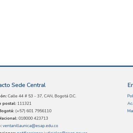
acto Sede Central
E
ión:
Calle 44 # 53 - 37, CAN, Bogotá D.C.
Pol
 postal:
111321
Ac
Bogotá:
(+57) 601 7956110
Ma
Nacional:
018000 423713
:
ventanillaunica@esap.edu.co