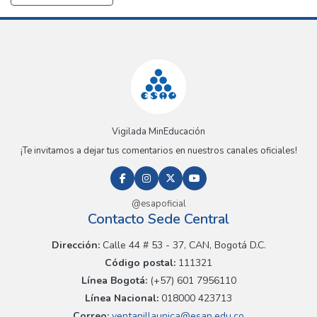
Vigilada MinEducación
¡Te invitamos a dejar tus comentarios en nuestros canales oficiales!
@esapoficial
Contacto Sede Central
Dirección:
Calle 44 # 53 - 37, CAN, Bogotá D.C.
Código postal:
111321
Línea Bogotá:
(+57) 601 7956110
Línea Nacional:
018000 423713
Correo:
ventanillaunica@esap.edu.co