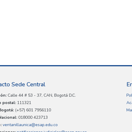
acto Sede Central
E
ión:
Calle 44 # 53 - 37, CAN, Bogotá D.C.
Pol
 postal:
111321
Ac
Bogotá:
(+57) 601 7956110
Ma
Nacional:
018000 423713
:
ventanillaunica@esap.edu.co