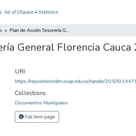
s
All of DSpace
Statistics
s
Plan de Acción Tesorería General Florencia Cauca 2012: PA Florencia Cauca 2012
ería General Florencia Cauca 
URI
https://repositoriocdim.esap.edu.co/handle/20.500.144
Collections
Documentos Municipales
Full item page