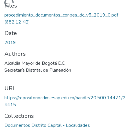
Loading...
Files
procedimiento_documentos_conpes_dc_v5_2019_0.pdf
(682.12 KB)
Date
2019
Authors
Alcaldia Mayor de Bogotá D.C.
Secretaría Distrital de Planeación
URI
https://repositoriocdim.esap.edu.co/handle/20.500.14471/2
4415
Collections
Documentos Distrito Capital - Localidades