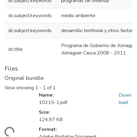
dc.subject.keywords
programas de vivienda
dc.subject.keywords
medio ambiente
dc.subject.keywords
desarrollo territorial y otros factore
Programa de Gobierno de Almague
dc.title
Almaguer Cauca 2008 - 2011
Files
Original bundle
Now showing
1 - 1 of 1
Name:
Down
10215-1.pdf
load
Size:
124.97 KB
Format:
ading...
Adobe Portable Document