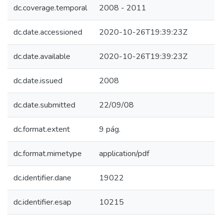
dc.coverage.temporal
2008 - 2011
dc.date.accessioned
2020-10-26T19:39:23Z
dc.date.available
2020-10-26T19:39:23Z
dc.date.issued
2008
dc.date.submitted
22/09/08
dc.format.extent
9 pág.
dc.format.mimetype
application/pdf
dc.identifier.dane
19022
dc.identifier.esap
10215