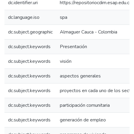
dc.identifier.uri
https://repositoriocdim.esap.edu.
dc.language.iso
spa
dc.subject.geographic
Almaguer Cauca - Colombia
dc.subject.keywords
Presentación
dc.subject.keywords
visión
dc.subject.keywords
aspectos generales
dc.subject.keywords
proyectos en cada uno de los secto
dc.subject.keywords
participación comunitaria
dc.subject.keywords
generación de empleo