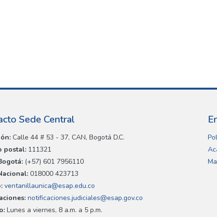
acto Sede Central
E
ión:
Calle 44 # 53 - 37, CAN, Bogotá D.C.
Pol
 postal:
111321
Ac
Bogotá:
(+57) 601 7956110
Ma
Nacional:
018000 423713
:
ventanillaunica@esap.edu.co
caciones:
notificaciones.judiciales@esap.gov.co
o:
Lunes a viernes, 8 a.m. a 5 p.m.