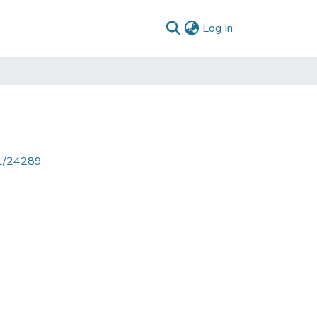
(current)
Log In
71/24289