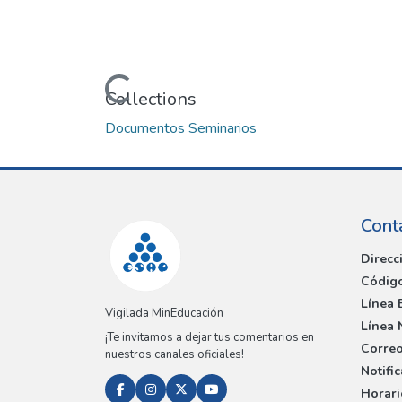
Loading...
Collections
Documentos Seminarios
Cont
Direcc
Código
Línea 
Vigilada MinEducación
Línea 
¡Te invitamos a dejar tus comentarios en
Correo
nuestros canales oficiales!
Notifi
Horari