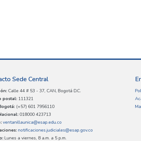
acto Sede Central
E
ión:
Calle 44 # 53 - 37, CAN, Bogotá D.C.
Pol
 postal:
111321
Ac
Bogotá:
(+57) 601 7956110
Ma
Nacional:
018000 423713
:
ventanillaunica@esap.edu.co
caciones:
notificaciones.judiciales@esap.gov.co
o:
Lunes a viernes, 8 a.m. a 5 p.m.