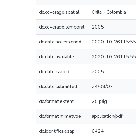
dc.coverage.spatial
Chile - Colombia
dc.coverage.temporal
2005
dc.date.accessioned
2020-10-26T15:55
dc.date.available
2020-10-26T15:55
dc.date.issued
2005
dc.date.submitted
24/08/07
dc.format.extent
25 pág.
dc.format.mimetype
application/pdf
dc.identifier.esap
6424