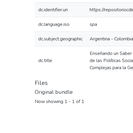
dc.identifier.uri
https://repositorio
dc.language.iso
spa
dc.subject.geographic
Argentina - Colombi
Enseñando un Saber 
dc.title
de las Políticas Soc
Complejas para la Ge
Files
Original bundle
Now showing
1 - 1 of 1