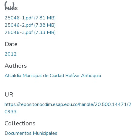
Loading...
Files
25046-1.pdf
(7.81 MB)
25046-2.pdf
(7.38 MB)
25046-3.pdf
(7.33 MB)
Date
2012
Authors
Alcaldía Municipal de Ciudad Bolívar Antioquia
URI
https://repositoriocdim.esap.edu.co/handle/20.500.14471/2
0933
Collections
Documentos Municipales