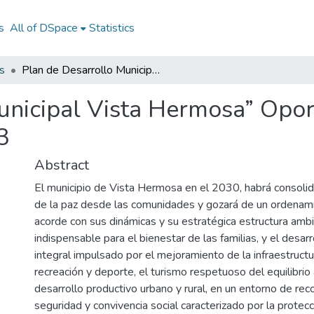
s
All of DSpace
Statistics
s
Plan de Desarrollo Municipal Vista Hermosa” Oportunidades para el desarrollo”2020-2023
unicipal Vista Hermosa” Opor
3
Abstract
El municipio de Vista Hermosa en el 2030, habrá consolid
de la paz desde las comunidades y gozará de un ordenamie
acorde con sus dinámicas y su estratégica estructura ambie
indispensable para el bienestar de las familias, y el desar
integral impulsado por el mejoramiento de la infraestructur
recreación y deporte, el turismo respetuoso del equilibrio
desarrollo productivo urbano y rural, en un entorno de reco
seguridad y convivencia social caracterizado por la protec