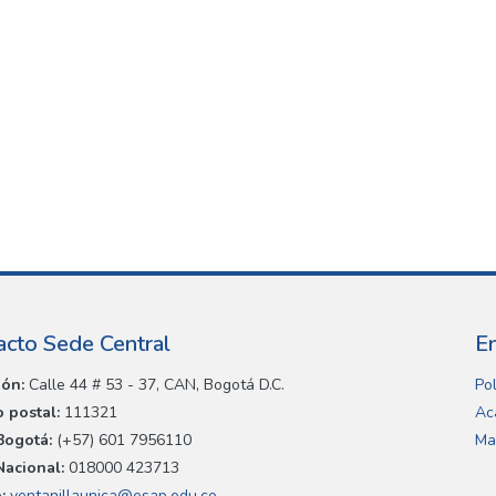
acto Sede Central
E
ión:
Calle 44 # 53 - 37, CAN, Bogotá D.C.
Pol
 postal:
111321
Ac
Bogotá:
(+57) 601 7956110
Ma
Nacional:
018000 423713
:
ventanillaunica@esap.edu.co