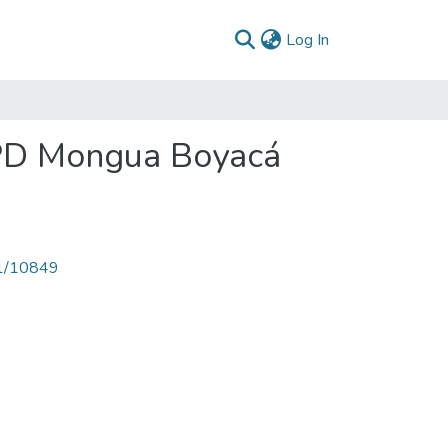
(current)
Log In
 PD Mongua Boyacá
71/10849