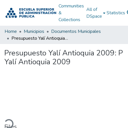
Communities
All of
&
Statistics
DSpace
Collections
Home
Municipios
Documentos Municipales
Presupuesto Yalí Antioquia 2009: P Yalí Antioquia 2009
Presupuesto Yalí Antioquia 2009: P
Yalí Antioquia 2009
ading...
Files