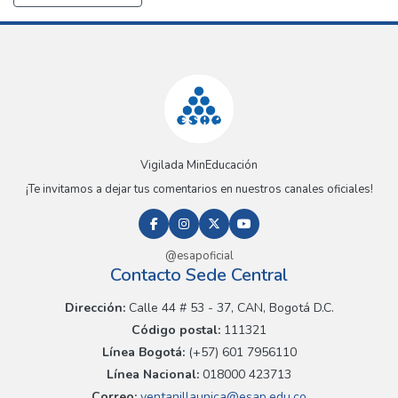
Vigilada MinEducación
¡Te invitamos a dejar tus comentarios en nuestros canales oficiales!
@esapoficial
Contacto Sede Central
Dirección:
Calle 44 # 53 - 37, CAN, Bogotá D.C.
Código postal:
111321
Línea Bogotá:
(+57) 601 7956110
Línea Nacional:
018000 423713
Correo:
ventanillaunica@esap.edu.co