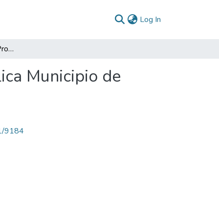
(current)
Log In
Banco de Programas y Proyectos de Inversión Pública Municipio de Pasca Cundinamarca 2006
ica Municipio de
71/9184