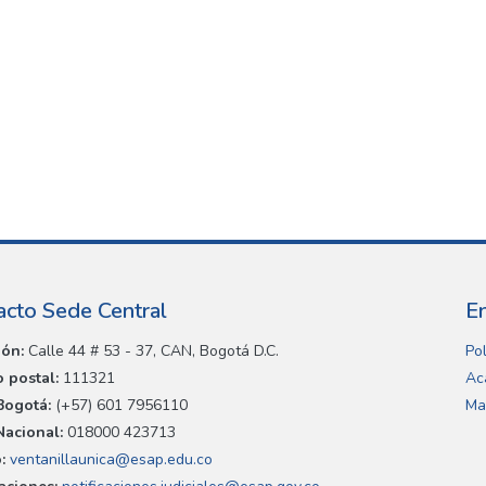
acto Sede Central
E
ión:
Calle 44 # 53 - 37, CAN, Bogotá D.C.
Pol
 postal:
111321
Ac
Bogotá:
(+57) 601 7956110
Ma
Nacional:
018000 423713
:
ventanillaunica@esap.edu.co