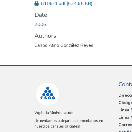
8106-1.pdf
(624.65 KB)
Date
2006
Authors
Carlos Alirio González Reyes
Cont
Direcc
Código
Línea 
Vigilada MinEducación
Línea 
¡Te invitamos a dejar tus comentarios en
Correo
nuestros canales oficiales!