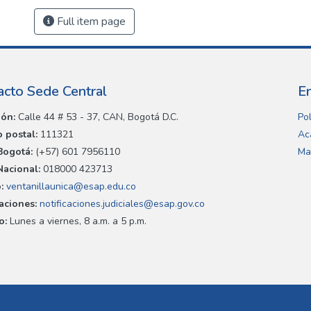
Full item page
acto Sede Central
E
ión:
Calle 44 # 53 - 37, CAN, Bogotá D.C.
Pol
 postal:
111321
Ac
Bogotá:
(+57) 601 7956110
Ma
Nacional:
018000 423713
:
ventanillaunica@esap.edu.co
caciones:
notificaciones.judiciales@esap.gov.co
o:
Lunes a viernes, 8 a.m. a 5 p.m.