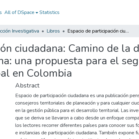
s
All of DSpace
Statistics
ción Investigativa
Libros
Espacio de participación ciudadana: Camino de la democracia y la participación ciudadana: una propuesta para el seguimiento a los planes de desarrollo municipal en Colombia
ión ciudadana: Camino de la 
na: una propuesta para el seg
pal en Colombia
Abstract
Espacio de participación ciudadana es una publicación pen
consejeros territoriales de planeación y para cualquier ci
en la gestión pública para el desarrollo territorial. Las inv
que se deriva se llevaron a cabo desde un enfoque compa
los lectores recorrer diferentes países para conocer sus
e instancias de participación ciudadana. También expone 