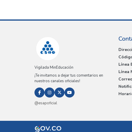
Cont
Direcc
Código
Línea 
Vigilada MinEducación
Línea 
¡Te invitamos a dejar tus comentarios en
Correo
nuestros canales oficiales!
Notifi
Horari
@esapoficial