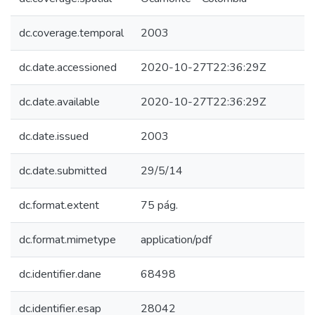
dc.coverage.temporal
2003
dc.date.accessioned
2020-10-27T22:36:29Z
dc.date.available
2020-10-27T22:36:29Z
dc.date.issued
2003
dc.date.submitted
29/5/14
dc.format.extent
75 pág.
dc.format.mimetype
application/pdf
dc.identifier.dane
68498
dc.identifier.esap
28042