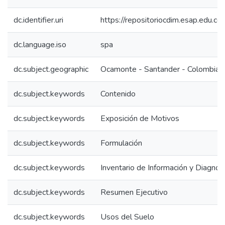
dc.identifier.uri
https://repositoriocdim.esap.edu.
dc.language.iso
spa
dc.subject.geographic
Ocamonte - Santander - Colombia
dc.subject.keywords
Contenido
dc.subject.keywords
Exposición de Motivos
dc.subject.keywords
Formulación
dc.subject.keywords
Inventario de Información y Diagnos
dc.subject.keywords
Resumen Ejecutivo
dc.subject.keywords
Usos del Suelo