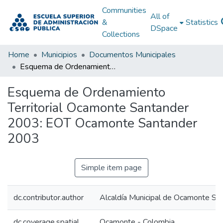
Communities
All of
&
Statistics
DSpace
Collections
Home
Municipios
Documentos Municipales
Esquema de Ordenamiento Territorial Ocamonte Santander 2003: EOT Ocamonte Santander 2003
Esquema de Ordenamiento
Territorial Ocamonte Santander
2003: EOT Ocamonte Santander
2003
Simple item page
dc.contributor.author
Alcaldía Municipal de Ocamonte Sa
dc.coverage.spatial
Ocamonte - Colombia