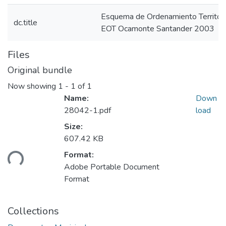
Esquema de Ordenamiento Territor
dc.title
EOT Ocamonte Santander 2003
Files
Original bundle
Now showing
1 - 1 of 1
Name:
Down
28042-1.pdf
load
Size:
607.42 KB
Format:
ding...
Adobe Portable Document
Format
Collections