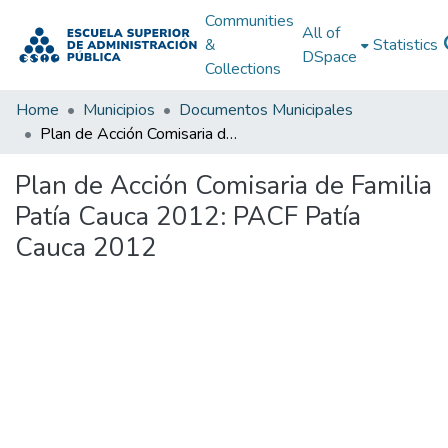
Communities
All of
&
Statistics
DSpace
Collections
Home
Municipios
Documentos Municipales
Plan de Acción Comisaria de Familia Patía Cauca 2012: PACF Patía Cauca 2012
Plan de Acción Comisaria de Familia
Patía Cauca 2012: PACF Patía
Cauca 2012
Loading...