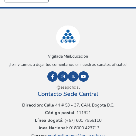
Vigilada MinEducación
¡Te invitamos a dejar tus comentarios en nuestros canales oficiales!
@esapoficial
Contacto Sede Central
Dirección:
Calle 44 # 53 - 37, CAN, Bogotá D.C.
Código postal:
111321
Línea Bogotá:
(+57) 601 7956110
Línea Nacional:
018000 423713
Correo:
ventanillaunica@esap.edu.co