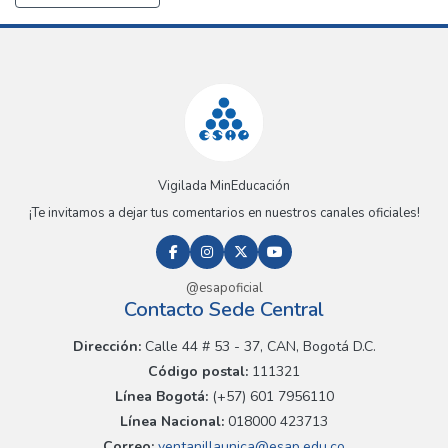
Vigilada MinEducación
¡Te invitamos a dejar tus comentarios en nuestros canales oficiales!
@esapoficial
Contacto Sede Central
Dirección:
Calle 44 # 53 - 37, CAN, Bogotá D.C.
Código postal:
111321
Línea Bogotá:
(+57) 601 7956110
Línea Nacional:
018000 423713
Correo:
ventanillaunica@esap.edu.co