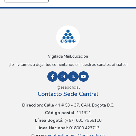
Vigilada MinEducación
¡Te invitamos a dejar tus comentarios en nuestros canales oficiales!
@esapoficial
Contacto Sede Central
Dirección:
Calle 44 # 53 - 37, CAN, Bogotá D.C.
Código postal:
111321
Línea Bogotá:
(+57) 601 7956110
Línea Nacional:
018000 423713
Correo:
ventanillaunica@esap.edu.co