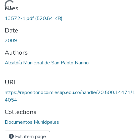
Loading...
Files
13572-1.pdf
(520.84 KB)
Date
2009
Authors
Alcaldía Municipal de San Pablo Nariño
URI
https://repositoriocdim.esap.edu.co/handle/20.500.14471/1
4054
Collections
Documentos Municipales
Full item page