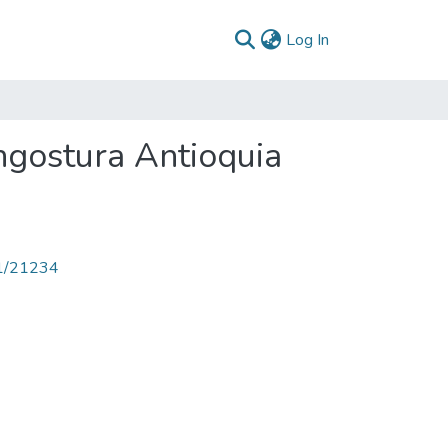
(current)
Log In
ngostura Antioquia
71/21234