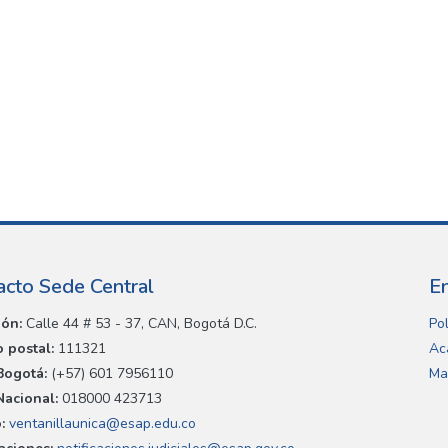
acto Sede Central
E
ión:
Calle 44 # 53 - 37, CAN, Bogotá D.C.
Pol
 postal:
111321
Ac
Bogotá:
(+57) 601 7956110
Ma
Nacional:
018000 423713
:
ventanillaunica@esap.edu.co