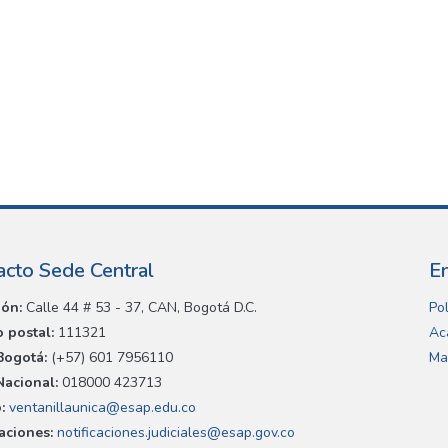
acto Sede Central
E
ión:
Calle 44 # 53 - 37, CAN, Bogotá D.C.
Pol
 postal:
111321
Ac
Bogotá:
(+57) 601 7956110
Ma
Nacional:
018000 423713
:
ventanillaunica@esap.edu.co
caciones:
notificaciones.judiciales@esap.gov.co