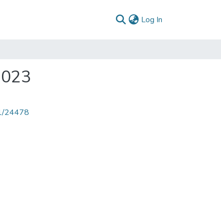
(current)
Log In
2023
71/24478