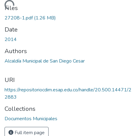
Loading...
Files
27208-1.pdf
(1.26 MB)
Date
2014
Authors
Alcaldía Municipal de San Diego Cesar
URI
https://repositoriocdim.esap.edu.co/handle/20.500.14471/2
2883
Collections
Documentos Municipales
Full item page