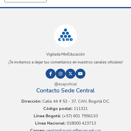
Vigilada MinEducación
¡Te invitamos a dejar tus comentarios en nuestros canales oficiales!
@esapoficial
Contacto Sede Central
Dirección:
Calle 44 # 53 - 37, CAN, Bogotá D.C.
Código postal:
111321
Línea Bogotá:
(+57) 601 7956110
Línea Nacional:
018000 423713
Correo:
ventanillaunica@esap.edu.co