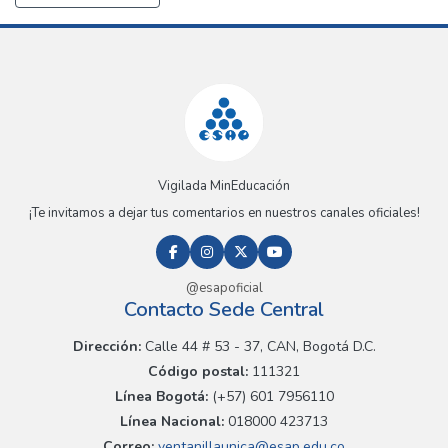
Vigilada MinEducación
¡Te invitamos a dejar tus comentarios en nuestros canales oficiales!
@esapoficial
Contacto Sede Central
Dirección:
Calle 44 # 53 - 37, CAN, Bogotá D.C.
Código postal:
111321
Línea Bogotá:
(+57) 601 7956110
Línea Nacional:
018000 423713
Correo:
ventanillaunica@esap.edu.co