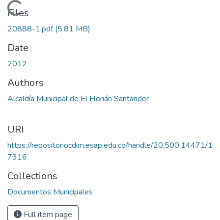
Loading...
Files
20888-1.pdf
(5.81 MB)
Date
2012
Authors
Alcaldía Municipal de El Florián Santander
URI
https://repositoriocdim.esap.edu.co/handle/20.500.14471/1
7316
Collections
Documentos Municipales
Full item page