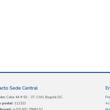
acto Sede Central
E
ión:
Calle 44 # 53 - 37, CAN, Bogotá D.C.
Pol
 postal:
111321
Ac
Bogotá:
(+57) 601 7956110
Ma