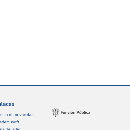
nlaces
ítica de privacidad
ademusoft
pa del sitio