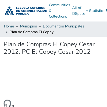
Communities
All of
&
Statistics
DSpace
Collections
Home
Municipios
Documentos Municipales
Plan de Compras El Copey Cesar 2012: PC El Copey Cesar 2012
Plan de Compras El Copey Cesar
2012: PC El Copey Cesar 2012
ding...
Files